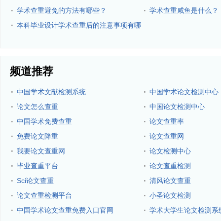
·
·
学术查重避免的方法有哪些？
学术查重咸鱼是什么？
·
本科毕业设计学术查重后的注意事项有哪
些？
频道推荐
·
·
中国学术文献检测系统
中国学术论文检测中心
·
·
论文怎么查重
中国论文检测中心
·
·
中国学术免费查重
论文查重率
·
·
免费论文降重
论文查重网
·
·
我要论文查重网
论文检测中心
·
·
毕业查重平台
论文查重检测
·
·
Sci论文查重
清风论文查重
·
·
论文查重检测平台
小圣论文检测
·
·
中国学术论文查重免费入口官网
学术大学生论文检测系