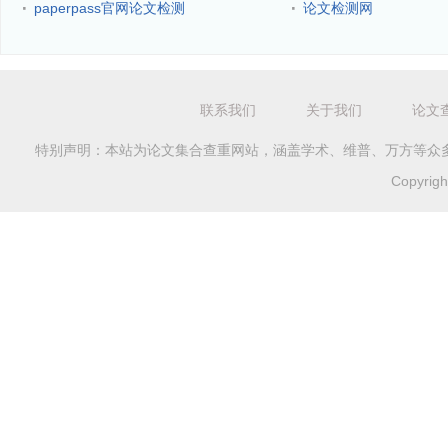
·
·
paperpass官网论文检测
论文检测网
联系我们
关于我们
论文
特别声明：本站为论文集合查重网站，涵盖学术、维普、万方等众
Copyri