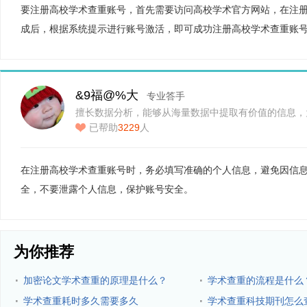
要注册高校学术查重账号，首先需要访问高校学术官方网站，在注
成后，根据系统提示进行账号激活，即可成功注册高校学术查重账
&9福@%大
专业答手
擅长数据分析，能够从海量数据中提取有价值的信息，
支持…
已帮助
3229
人
在注册高校学术查重账号时，务必填写准确的个人信息，避免因信
全，不要泄露个人信息，保护账号安全。
为你推荐
·
·
加密论文学术查重的原理是什么？
学术查重的流程是什么
·
·
学术查重耗时多久需要多久
学术查重科技期刊怎么