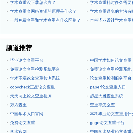
·
·
学术查重没下载怎么办？
学术查重耗时多久需要
·
·
学术查重查网络资源的原理是什么？
学术查重避免的方法有
·
·
一般免费查重和学术查重有什么区别？
本科毕业设计学术查重
些？
频道推荐
·
·
毕业论文查重平台
中国学术如何论文查重
·
·
免费论文查重检测系统平台
免费论文查重检测系统
·
·
学术不端论文查重检测系统
论文查重检测服务平台
·
·
copycheck正品论文查重
paper论文查重入口
·
·
天天向上论文查重检测
超星大雅查重系统
·
·
万方查重
查重率怎么查
·
·
中国学术入口官网
本科毕业论文查重用什
·
·
免费论文查重
gogo论文查重平台
·
·
学术官网
中国学术毕业论文查重